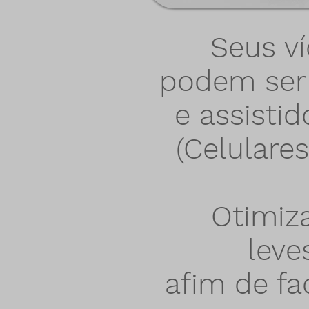
Seus ví
podem ser 
e assistid
(Celulare
Otimiz
leve
afim de fa