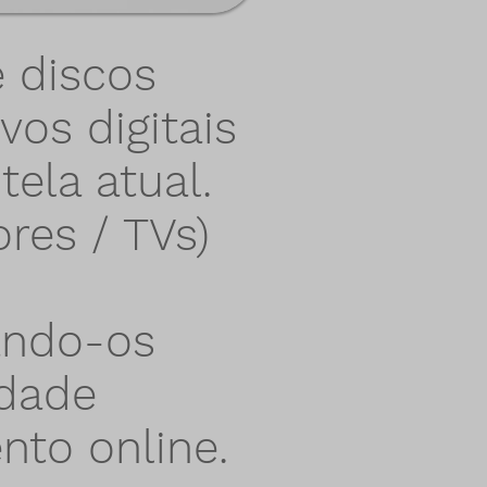
e discos
os digitais
tela atual.
res / TVs)
ando-os
idade
nto online.