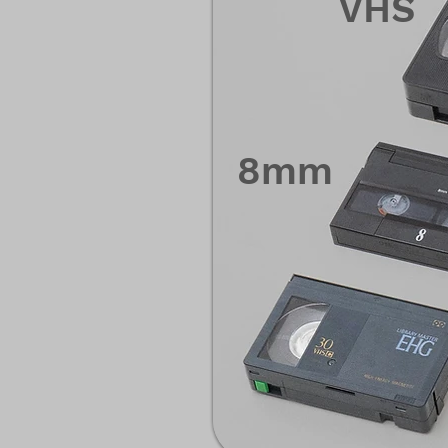
VHS
8mm